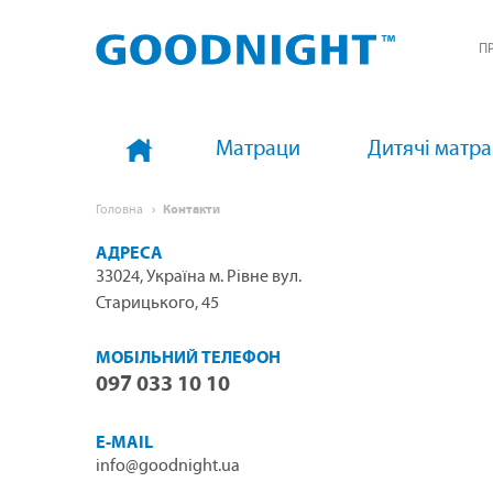
П
Матраци
Дитячі матр
Головна
Контакти
ЗВ'ЯЖІТЬСЯ
КОНТАКТНІ
АДРЕСА
З
33024, Україна м. Рівне вул.
ДАНІ
НАМИ
Старицького, 45
МОБІЛЬНИЙ ТЕЛЕФОН
тел:
097 033 10 10
E-MAIL
info@goodnight.ua