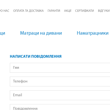
РО НАС
ОПЛАТА ТА ДОСТАВКА
ГАРАНТІЯ
АКЦІЇ
СЕРТИФІКАТИ
ВІДГУКИ
аци
Матраци на дивани
Наматрацники
НАПИСАТИ ПОВІДОМЛЕННЯ
І'мя
Телефон
Email
Повідомлення