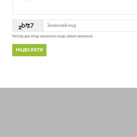
Захисний
Захисний
код
код
Регістр для літер захисного коду немає значення
НАДІСЛАТИ