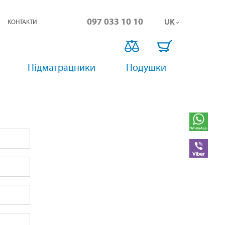
097
033 10 10
UK
КОНТАКТИ
GoodNight
тел.
Підматрацники
Подушки