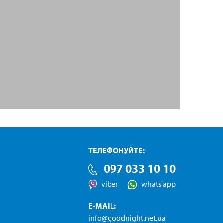
ТЕЛЕФОНУЙТЕ:
GoodNight
097
033 10 10
тел.
viber
whats'app
E-MAIL:
info@goodnight.net.ua